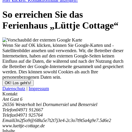
Hier klicken: Kontaktformular anzeigen!
So erreichen Sie das
Ferienhaus „Lüttje Cottage“
Wenn Sie auf OK klicken, können Sie Google-Karten und -
Satellitenbilder ansehen und verwenden. Wir, die Betreiber dieser
Internetseiten, haben auf den externen Google-Seiten keinen
Einfluss auf die Daten, die während und nach der Nutzung durch
die Betreiber der Google-Internetseite gesammelt und gespeichert
werden. Dies können sowohl Cookies als auch Ihre
personenbezogenen Daten sein.
OK! Los geht's!
Datenschutz
|
Impressum
Kontakt
Ant Gast 6
26556 Westerholt bei Dornumersiel und Bensersiel
Telefon
04971 912667
Telefax
04971 925764
Email
i
3
n
2
f
5
o
9
@
6
l
8
u
5
e
7
t
2
t
7
j
3
e
4
-
2
c
3
o
7
t
9
t
5
a
4
g
9
e
7
.
5
d
6
e
2
www.luettje-cottage.de
Inhalte